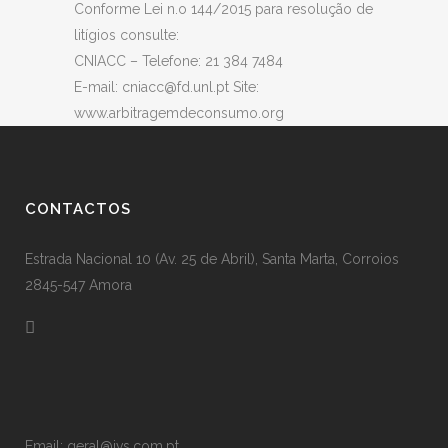
Conforme Lei n.o 144/2015 para resolução de
litígios consulte:
CNIACC – Telefone: 21 384 7484
E-mail: cniacc@fd.unl.pt Site:
www.arbitragemdeconsumo.org
CONTACTOS
Estrada Nacional 10 (Av. 25 de Abril), Santa Marta, Corroios
2845-547 Amora
Email: geral@ivs.com.pt